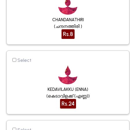
CHANDANATHIRI
(ചന്ദനത്തിരി )
Rs.8
Select
KEDAVILAKKU (ENNA)
(കെടാവിളക്ക് (എണ്ണ))
Rs.24
Select