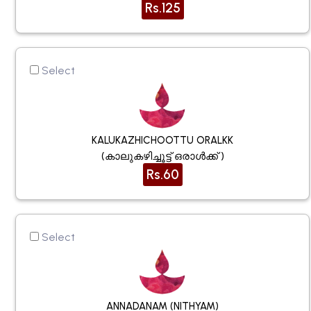
Rs.125
Select
KALUKAZHICHOOTTU ORALKK
(കാലുകഴിച്ചൂട്ട് ഒരാൾക്ക് )
Rs.60
Select
ANNADANAM (NITHYAM)