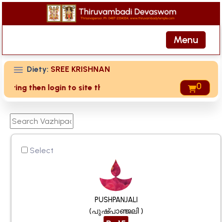
Menu
Diety:
SREE KRISHNAN
0
then login to site then choose 'My Account' page for duplica
Select
PUSHPANJALI
(പുഷ്പാഞ്ജലി )