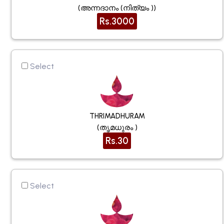
(അന്നദാനം (നിത്യം ))
Rs.3000
Select
THRIMADHURAM
(തൃമധുരം )
Rs.30
Select