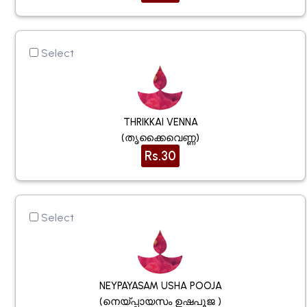
Select
THRIKKAI VENNA
(തൃക്കൈവെണ്ണ)
Rs.30
Select
NEYPAYASAM USHA POOJA
(നെയ്പ്പായസം ഉഷപൂജ )