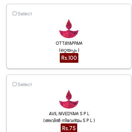
Select
OTTAYAPPAM
(ഒറ്റയപ്പം )
Rs.100
Select
AVIL NIVEDYAM S P L
(അവിൽ നിവേദ്യം S P L )
Rs.75