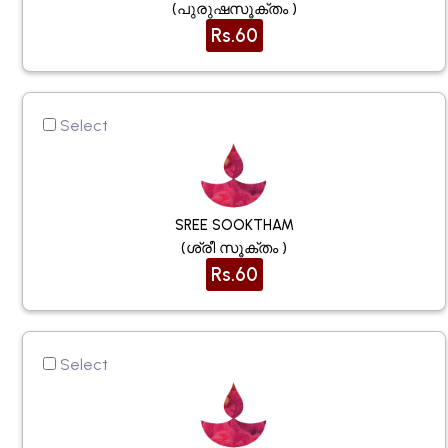
(പുരുഷസൂക്തം )
Rs.60
Select
SREE SOOKTHAM
(ശ്രീ സൂക്തം )
Rs.60
Select