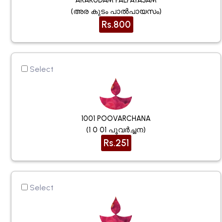
(അര കുടം പാൽപായസം)
Rs.800
Select
1001 POOVARCHANA
(1 0 01 പൂവർച്ചന)
Rs.251
Select