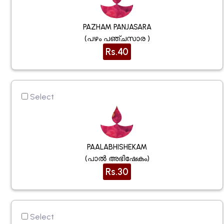
PAZHAM PANJASARA
(പഴം പഞ്ചസാര )
Rs.40
Select
PAALABHISHEKAM
(പാൽ അഭിഷേകം)
Rs.30
Select