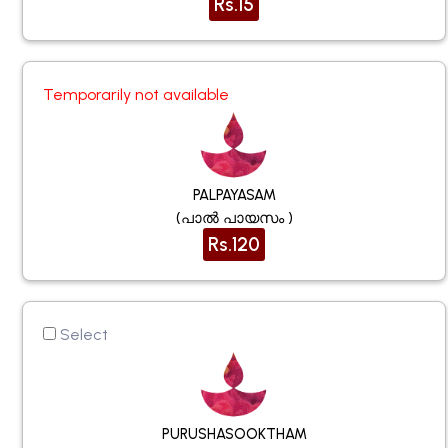
Rs.15
Temporarily not available
PALPAYASAM
(പാൽ പായസം )
Rs.120
Select
PURUSHASOOKTHAM