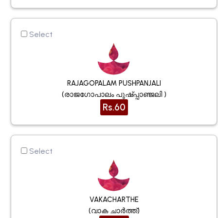
Select
RAJAGOPALAM PUSHPANJALI
(രാജഗോപാലം പുഷ്പ്പാഞ്ജലി )
Rs.60
Select
VAKACHARTHE
(വാക ചാർത്ത്)