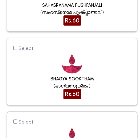
SAHASRANAMA PUSHPANJALI
(സഹസ്രനാമ പുഷ്പ്പാഞ്ജലി)
Rs.60
Select
BHAGYA SOOKTHAM
(ഭാഗ്യസൂക്തം )
Rs.60
Select