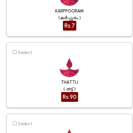
KARPPOORAM
(കർപ്പൂരം )
Rs.7
Select
THATTU
( തട്ട് )
Rs.90
Select