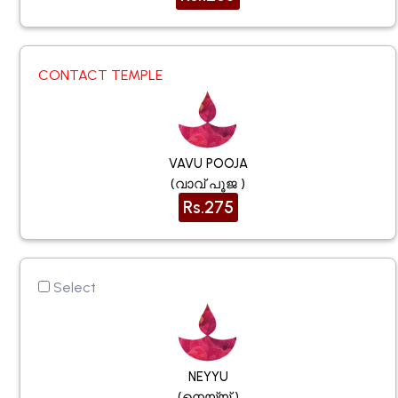
CONTACT TEMPLE
VAVU POOJA
(വാവ് പൂജ )
Rs.275
Select
NEYYU
(നെയ്യ് )