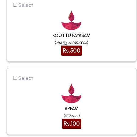
Select
KOOTTU PAYASAM
(കൂട്ടു പായസം)
Rs.500
Select
APPAM
(അപ്പം )
Rs.100