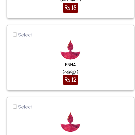
Rs.15
Select
ENNA
(എണ്ണ )
Rs.12
Select